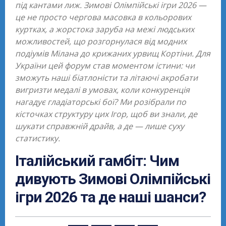
під кантами лиж. Зимові Олімпійські ігри 2026 —
це не просто чергова масовка в кольорових
куртках, а жорстока заруба на межі людських
можливостей, що розгорнулася від модних
подіумів Мілана до крижаних урвищ Кортіни. Для
України цей форум став моментом істини: чи
зможуть наші біатлоністи та літаючі акробати
вигризти медалі в умовах, коли конкуренція
нагадує гладіаторські бої? Ми розібрали по
кісточках структуру цих Ігор, щоб ви знали, де
шукати справжній драйв, а де — лише суху
статистику.
Італійський гамбіт: Чим
дивують Зимові Олімпійські
ігри 2026 та де наші шанси?