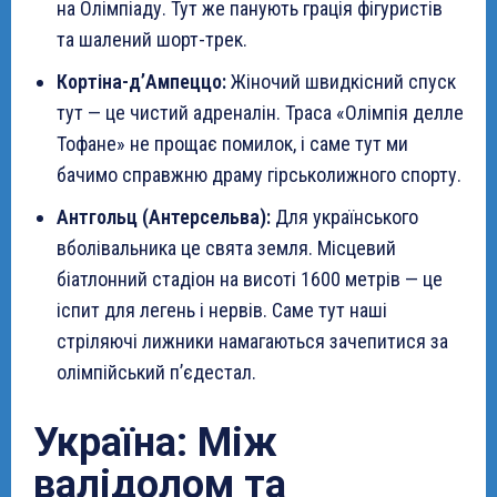
на Олімпіаду. Тут же панують грація фігуристів
та шалений шорт-трек.
Кортіна-д’Ампеццо:
Жіночий швидкісний спуск
тут — це чистий адреналін. Траса «Олімпія делле
Тофане» не прощає помилок, і саме тут ми
бачимо справжню драму гірськолижного спорту.
Антгольц (Антерсельва):
Для українського
вболівальника це свята земля. Місцевий
біатлонний стадіон на висоті 1600 метрів — це
іспит для легень і нервів. Саме тут наші
стріляючі лижники намагаються зачепитися за
олімпійський п’єдестал.
Україна: Між
валідолом та