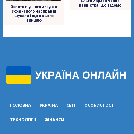
Ольга Харлан чекає
первістка: що відомо
Золото під ногами: де в
Україні його насправді
шукали і що з цього
вийшло
ГОЛОВНА
УКРАЇНА
СВІТ
ОСОБИСТОСТІ
ТЕХНОЛОГІЇ
ФІНАНСИ