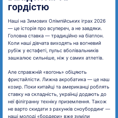
гордістю
Наші на Зимових Олімпійських іграх 2026
— це історія про всупереч, а не завдяки.
Головна ставка — традиційно на біатлон.
Коли наші дівчата виходять на вогневий
рубіж у естафеті, пульс вболівальників
зашкалює сильніше, ніж у самих атлетів.
Але справжній «вогонь» обіцяють
фристайлісти. Лижна акробатика — це наш
козир. Поки китайці та американці роблять
ставку на складність, українці додають до
неї філігранну техніку приземлення. Також
не варто скидати з рахунків сноубординг —
наші молоді «бордери» вже зуміли