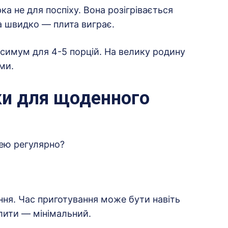
а не для поспіху. Вона розігрівається
а швидко — плита виграє.
ксимум для 4-5 порцій. На велику родину
ми.
ки для щоденного
нею регулярно?
ння. Час приготування може бути навіть
лити — мінімальний.