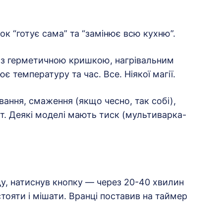
к “готує сама” та “замінює всю кухню”.
 з герметичною кришкою, нагрівальним
температуру та час. Все. Ніякої магії.
вання, смаження (якщо чесно, так собі),
урт. Деякі моделі мають тиск (мультиварка-
оду, натиснув кнопку — через 20-40 хвилин
 стояти і мішати. Вранці поставив на таймер