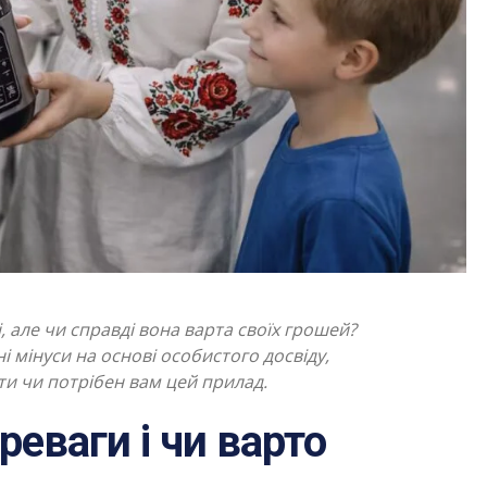
 але чи справді вона варта своїх грошей?
 мінуси на основі особистого досвіду,
и чи потрібен вам цей прилад.
реваги і чи варто