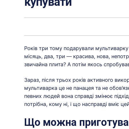
купувати
Років три тому подарували мультиварку 
місяць, два, три — красива, нова, непот
звичайна плита? А потім якось спробував
Зараз, після трьох років активного вик
мультиварка це не панацея та не обов’яз
певних людей вона справді змінює підхід
потрібна, кому ні, і що насправді вміє ц
Що можна приготува