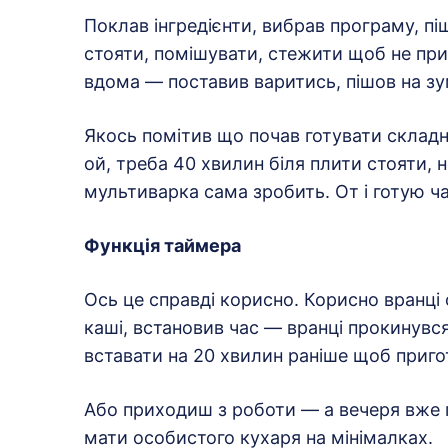
Поклав інгредієнти, вибрав програму, п
стояти, помішувати, стежити щоб не пр
вдома — поставив варитись, пішов на зу
Якось помітив що почав готувати складн
ой, треба 40 хвилин біля плити стояти, н
мультиварка сама зробить. От і готую ча
Функція таймера
Ось це справді корисно. Корисно вранці
каші, встановив час — вранці прокинувся
вставати на 20 хвилин раніше щоб приго
Або приходиш з роботи — а вечеря вже г
мати особистого кухаря на мінімалках.