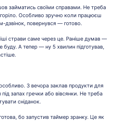
ішов займатись своїми справами. Не треба
игоріло. Особливо зручно коли працюєш
м-дзвінок, повернувся — готово.
іші страви саме через це. Раніше думав —
е буду. А тепер — ну 5 хвилин підготував,
стіше.
 особливо. З вечора заклав продукти для
 під запах гречки або вівсянки. Не треба
тувати сніданок.
отова, бо запустив таймер зранку. Це як