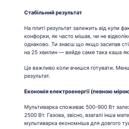
Стабільний результат
На плиті результат залежить від купи фа
конфорки, як часто мішав, чи не відволі
однаково. Ти знаєш що якщо засипав сті
на 25 хвилин — вийде саме така каша як
Це важливо коли вчишся готувати. Мен
результат.
Економія електроенергії (певною міро
Мультиварка споживає 500-900 Вт залеж
2500 Вт. Газова, звісно, взагалі інша м
мультиварка економніша для довгого ту