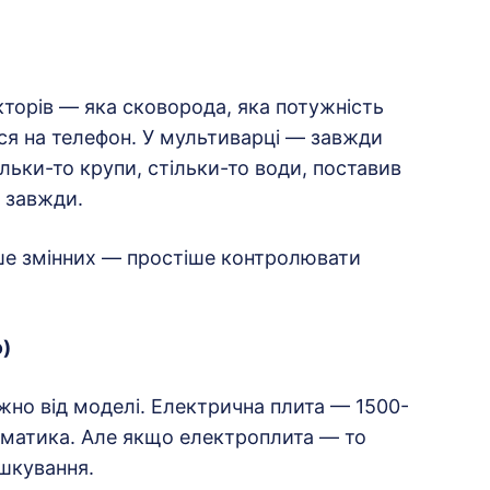
кторів — яка сковорода, яка потужність
кся на телефон. У мультиварці — завжди
льки-то крупи, стільки-то води, поставив
 завжди.
ше змінних — простіше контролювати
ю)
но від моделі. Електрична плита — 1500-
атематика. Але якщо електроплита — то
шкування.