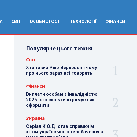
НА
СВІТ
ОСОБИСТОСТІ
ТЕХНОЛОГІЇ
ФІНАНСИ
Популярне цього тижня
Світ
Хто такий Ріко Верховен і чому
про нього зараз всі говорять
Фінанси
Виплати особам з інвалідністю
2026: хто скільки отримує і як
оформити
Україна
Серіал К.О.Д. став справжнім
хітом українського телебачення з