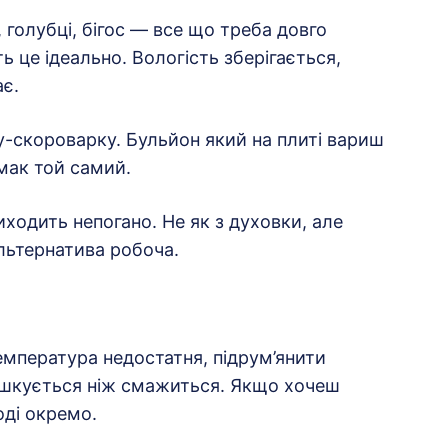
 голубці, бігос — все що треба довго
 це ідеально. Вологість зберігається,
ає.
-скороварку. Бульйон який на плиті вариш
смак той самий.
иходить непогано. Не як з духовки, але
льтернатива робоча.
емпература недостатня, підрум’янити
ушкується ніж смажиться. Якщо хочеш
ді окремо.