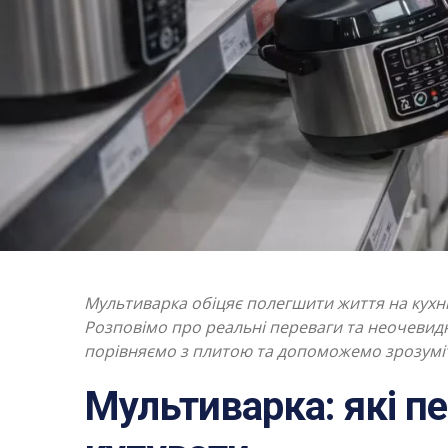
Мультиварка обіцяє полегшити життя на кухні,
Розповімо про реальні переваги та неочевидні
порівняємо з плитою та допоможемо зрозуміт
Мультиварка: які пе