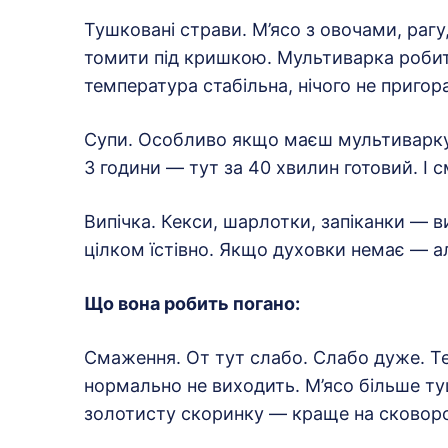
Тушковані страви. М’ясо з овочами, рагу,
томити під кришкою. Мультиварка робить
температура стабільна, нічого не пригор
Супи. Особливо якщо маєш мультиварку
3 години — тут за 40 хвилин готовий. І 
Випічка. Кекси, шарлотки, запіканки — в
цілком їстівно. Якщо духовки немає — а
Що вона робить погано:
Смаження. От тут слабо. Слабо дуже. Т
нормально не виходить. М’ясо більше т
золотисту скоринку — краще на сковоро