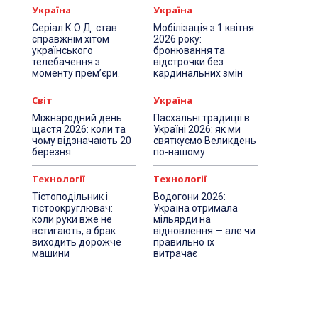
Україна
Україна
Серіал К.О.Д. став
Мобілізація з 1 квітня
справжнім хітом
2026 року:
українського
бронювання та
телебачення з
відстрочки без
моменту прем’єри.
кардинальних змін
Світ
Україна
Міжнародний день
Пасхальні традиції в
щастя 2026: коли та
Україні 2026: як ми
чому відзначають 20
святкуємо Великдень
березня
по-нашому
Технології
Технології
Тістоподільник і
Водогони 2026:
тістоокруглювач:
Україна отримала
коли руки вже не
мільярди на
встигають, а брак
відновлення — але чи
виходить дорожче
правильно їх
машини
витрачає