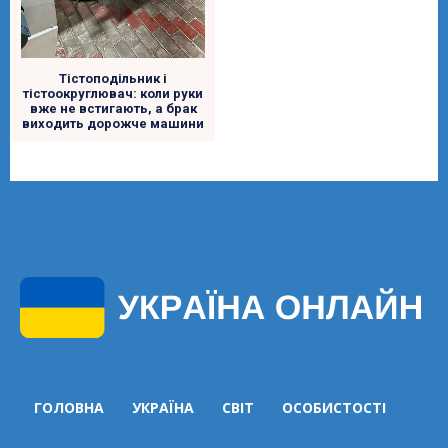
Тістоподільник і
тістоокруглювач: коли руки
вже не встигають, а брак
виходить дорожче машини
ГОЛОВНА
УКРАЇНА
СВІТ
ОСОБИСТОСТІ