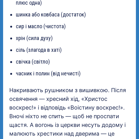
плюс одна)
шинка або ковбаса (достаток)
сир і масло (чистота)
хрін (сила духу)
сіль (злагода в хаті)
свічка (світло)
часник і полин (від нечисті)
Накривають рушником з вишивкою. Після
освячення — хресний хід, «Христос
воскрес!» і відповідь «Воістину воскрес!».
Вночі ніхто не спить — щоб не проспати
щастя. А вогонь із церкви несуть додому і
малюють хрестики над дверима — це