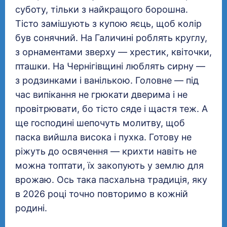
суботу, тільки з найкращого борошна.
Тісто замішують з купою яєць, щоб колір
був сонячний. На Галичині роблять круглу,
з орнаментами зверху — хрестик, квіточки,
пташки. На Чернігівщині люблять сирну —
з родзинками і ванількою. Головне — під
час випікання не грюкати дверима і не
провітрювати, бо тісто сяде і щастя теж. А
ще господині шепочуть молитву, щоб
паска вийшла висока і пухка. Готову не
ріжуть до освячення — крихти навіть не
можна топтати, їх закопують у землю для
врожаю. Ось така пасхальна традиція, яку
в 2026 році точно повторимо в кожній
родині.