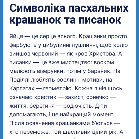
Символіка пасхальних
крашанок та писанок
Яйця — це серце всього. Крашанки просто
фарбують у цибулинні лушпинні, щоб колір
вийшов червоний — як кров Христова. А
писанки — це вже мистецтво: воском
малюють візерунки, потім у барвник. На
Поділлі люблять рослинні мотиви, на
Карпатах — геометрію. Кожна лінія щось
означає: хрестик — захист, сонечко —
життя, берегиня — родючість. Діти
допомагають, і це найкращий момент.
Після освячення крашанками б’ються —
хто переможе, той щасливий цілий рік. А