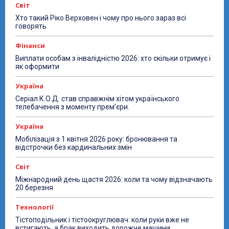
Світ
Хто такий Ріко Верховен і чому про нього зараз всі
говорять
Фінанси
Виплати особам з інвалідністю 2026: хто скільки отримує і
як оформити
Україна
Серіал К.О.Д. став справжнім хітом українського
телебачення з моменту прем’єри.
Україна
Мобілізація з 1 квітня 2026 року: бронювання та
відстрочки без кардинальних змін
Світ
Міжнародний день щастя 2026: коли та чому відзначають
20 березня
Технології
Тістоподільник і тістоокруглювач: коли руки вже не
встигають, а брак виходить дорожче машини