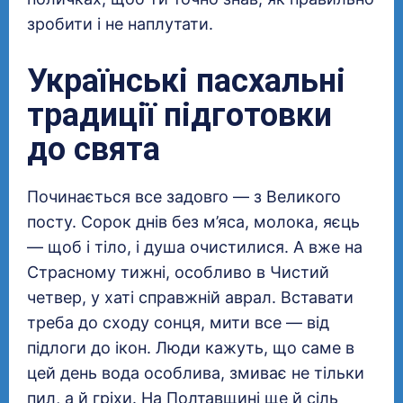
зробити і не наплутати.
Українські пасхальні
традиції підготовки
до свята
Починається все задовго — з Великого
посту. Сорок днів без м’яса, молока, яєць
— щоб і тіло, і душа очистилися. А вже на
Страсному тижні, особливо в Чистий
четвер, у хаті справжній аврал. Вставати
треба до сходу сонця, мити все — від
підлоги до ікон. Люди кажуть, що саме в
цей день вода особлива, змиває не тільки
пил, а й гріхи. На Полтавщині ще й сіль